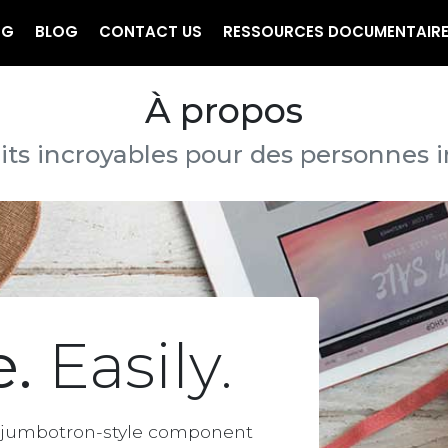
NG
BLOG
CONTACT US
RESSOURCES DOCUMENTAIR
À propos
ts incroyables pour des personnes 
e.
Easily.
le jumbotron-style component