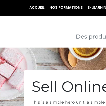
ACCUEIL
NOS FORMATIONS
E-LEARNI
Des produi
Sell Onlin
This is a simple hero unit, a simp