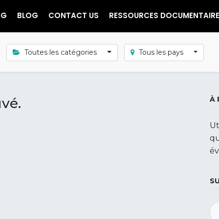
NG
BLOG
CONTACT US
RESSOURCES DOCUMENTAIR
Toutes les catégories
Tous les pays
vé.
À
Ut
qu
év
S