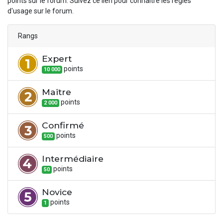
points sur le forum. Suivez ce lien pour connaître les règles
d'usage sur le forum.
Rangs
Expert
point
s
10 000
Maître
point
s
2 000
Confirmé
point
s
500
Intermédiaire
point
s
50
Novice
point
s
1