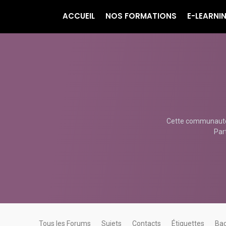
ACCUEIL
NOS FORMATIONS
E-LEARNI
Cette communauté e
Par
Tous les Forums
Sujets
Contacts
Étiquettes
Ba