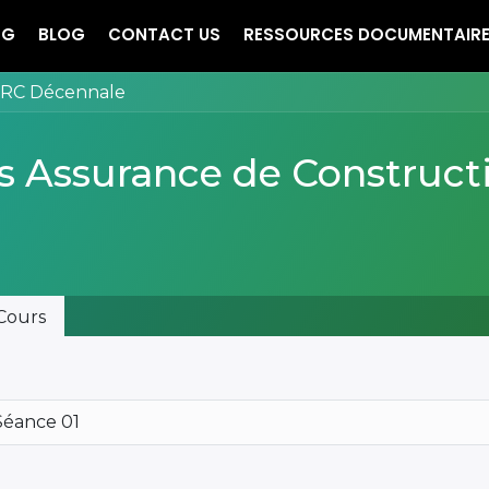
NG
BLOG
CONTACT US
RESSOURCES DOCUMENTAIR
/ RC Décennale
s Assurance de Construct
Cours
Séance 01