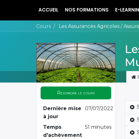
ACCUEIL
NOS FORMATIONS
E-LEARNI
Cours
Les Assurances Agricoles / Assur
Le
Mu
Rejoindre le cours
Dernière mise
07/07/2022
à jour
Temps
51 minutes
d'achèvement