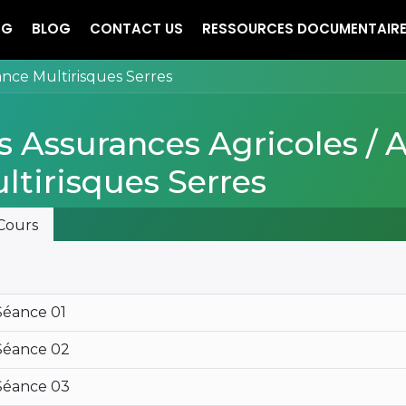
NG
BLOG
CONTACT US
RESSOURCES DOCUMENTAIR
ance Multirisques Serres
s Assurances Agricoles / 
ltirisques Serres
Cours
Séance 01
Séance 02
Séance 03