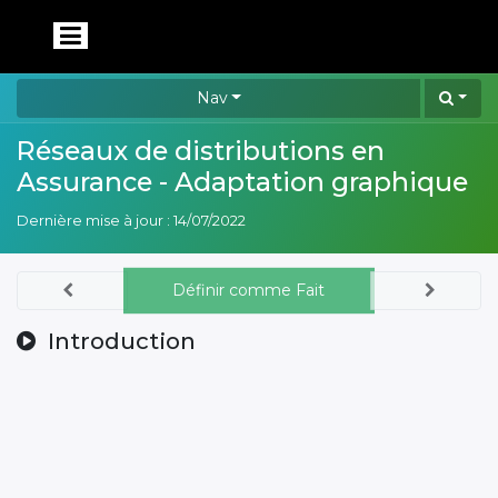
Nav
Réseaux de distributions en
Assurance - Adaptation graphique
Dernière mise à jour :
14/07/2022
Définir comme Fait
Introduction