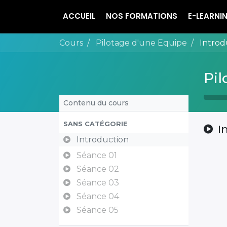
ACCUEIL
NOS FORMATIONS
E-LEARNI
Cours
Pilotage d'une Equipe
Introd
Pil
Contenu du cours
SANS CATÉGORIE
I
Introduction
Séance 01
Séance 02
Séance 03
Séance 04
Séance 05