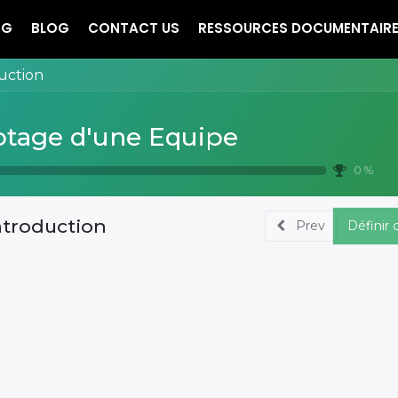
NG
BLOG
CONTACT US
RESSOURCES DOCUMENTAIR
uction
otage d'une Equipe
0 %
ntroduction
Prev
Définir