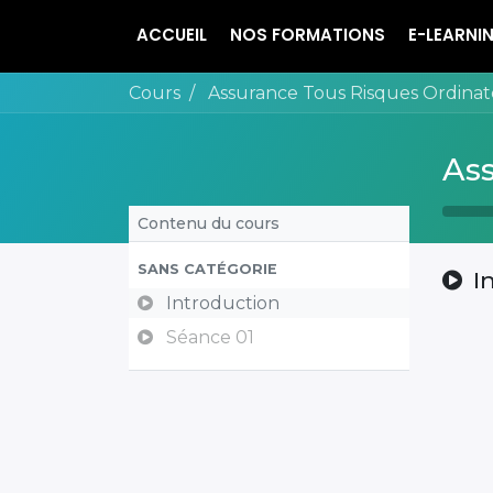
ACCUEIL
NOS FORMATIONS
E-LEARNI
Cours
Assurance Tous Risques Ordinat
Ass
Contenu du cours
SANS CATÉGORIE
I
Introduction
Séance 01