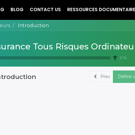
NG
BLOG
CONTACT US
RESSOURCES DOCUMENTAIR
eurs
Introduction
urance Tous Risques Ordinateu
0 %
ntroduction
Prev
Définir