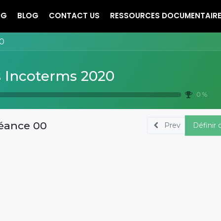
NG
BLOG
CONTACT US
RESSOURCES DOCUMENTAIR
0
s Incoterms 2020
0 %
éance 00
Prev
Définir