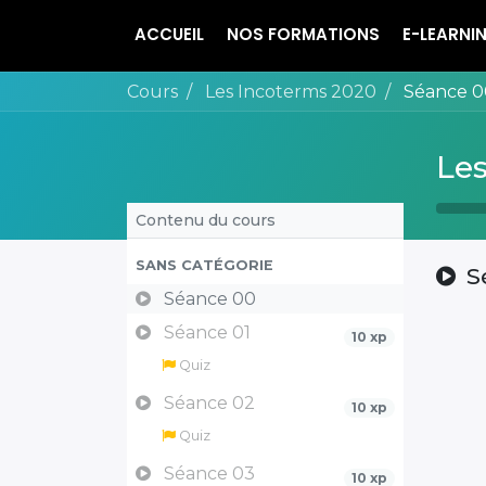
ACCUEIL
NOS FORMATIONS
E-LEARNI
Cours
Les Incoterms 2020
Séance 0
Le
Contenu du cours
SANS CATÉGORIE
S
Séance 00
Séance 01
10 xp
Quiz
Séance 02
10 xp
Quiz
Séance 03
10 xp